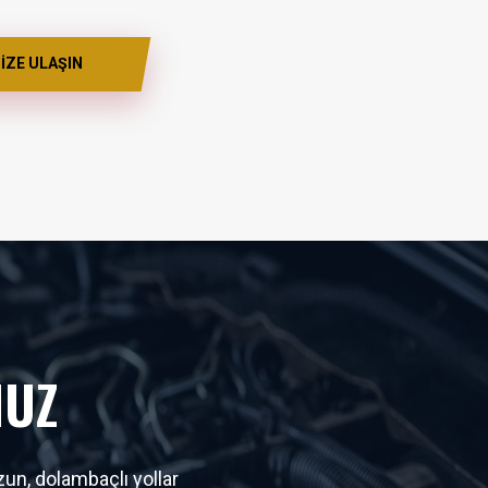
İZE ULAŞIN
MUZ
un, dolambaçlı yollar