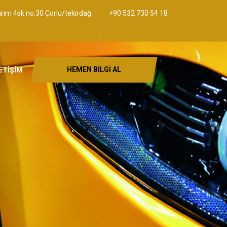
rım 4sk no.30 Çorlu/tekirdağ
+90 532 730 54 18
HEMEN BİLGİ AL
ETİŞİM