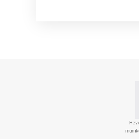
Heve
mümkün