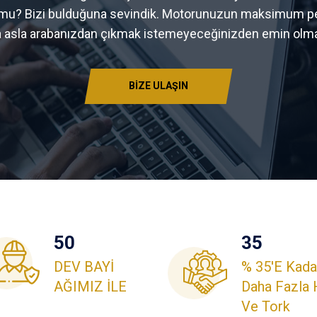
or mu? Bizi bulduğuna sevindik. Motorunuzun maksimum p
a asla arabanızdan çıkmak istemeyeceğinizden emin olma
BİZE ULAŞIN
50
35
DEV BAYİ
% 35'e Kada
AĞIMIZ İLE
Daha Fazla
Ve Tork