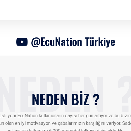
@EcuNation Türkiye
NEDEN BİZ ?
sli yeni EcuNation kullanıcıların sayısı her gün artıyor ve bu bizim
 olan en iyi motivasyon ve çabalarımızın karşılığını veriyor. Sa
yıl, hayran kitlemize 6.000 otomobil tutkunu daha ekledik.