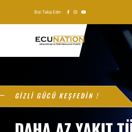
Bizi Takip Edin :
GİZLİ GÜCÜ KEŞFEDİN !
DAHA AZ YAKIT TÜ