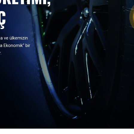
Ç
za ve ülkemizin
ha Ekonomik" bir
.