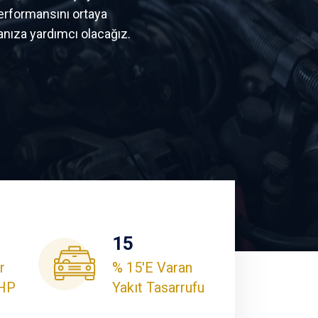
erformansını ortaya
nıza yardımcı olacağız.
15
r
% 15'e Varan
 HP
Yakıt Tasarrufu